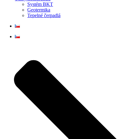
Systém BKT
Geotermika
Tepelné čerpadlá