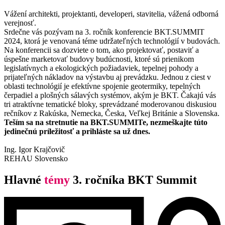
Vážení architekti, projektanti, developeri, stavitelia, vážená odborná
verejnosť.
Srdečne vás pozývam na 3. ročník konferencie BKT.SUMMIT
2024, ktorá je venovaná téme udržateľných technológií v budovách.
Na konferencii sa dozviete o tom, ako projektovať, postaviť a
úspešne marketovať budovy budúcnosti, ktoré sú prienikom
legislatívnych a ekologických požiadaviek, tepelnej pohody a
prijateľných nákladov na výstavbu aj prevádzku. Jednou z ciest v
oblasti technológií je efektívne spojenie geotermiky, tepelných
čerpadiel a plošných sálavých systémov, akým je BKT. Čakajú vás
tri atraktívne tematické bloky, sprevádzané moderovanou diskusiou
rečníkov z Rakúska, Nemecka, Česka, Veľkej Británie a Slovenska.
Teším sa na stretnutie na BKT.SUMMITe, nezmeškajte túto
jedinečnú príležitosť a prihláste sa už dnes.
Ing. Igor Krajčovič
REHAU Slovensko
Hlavné
témy
3. ročníka BKT Summit